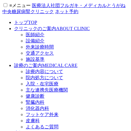
≡
メニュー
医療法人社団フルガキ・メディカル
とうがね
中央糖尿病腎クリニック
ネット予約
トップ
TOP
クリニックのご案内
ABOUT CLINIC
医師紹介
設備紹介
外来診療時間
交通アクセス
施設基準
診療のご案内
MEDICAL CARE
診療内容について
院内処方について
入院・在宅医療
主な連携先医療機関
健康診断
腎臓内科
消化器内科
フットケア外来
皮膚科
よくあるご質問