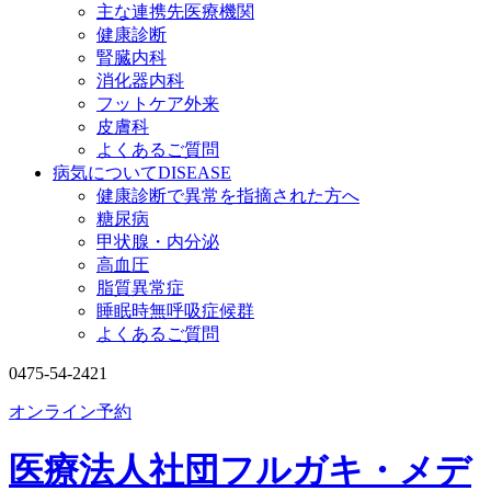
主な連携先医療機関
健康診断
腎臓内科
消化器内科
フットケア外来
皮膚科
よくあるご質問
病気について
DISEASE
健康診断で異常を指摘された方へ
糖尿病
甲状腺・内分泌
高血圧
脂質異常症
睡眠時無呼吸症候群
よくあるご質問
0475-54-2421
オンライン予約
医療法人社団フルガキ・メデ