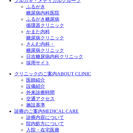
フルガキ・メディカルグループ
ふるがき
糖尿病内科医院
ふるがき糖尿病
循環器クリニック
かまた内科
糖尿病クリニック
さんむ内科・
糖尿病クリニック
日吉糖尿病内科クリニック
採用サイト
クリニックのご案内
ABOUT CLINIC
医師紹介
設備紹介
外来診療時間
交通アクセス
施設基準
診療のご案内
MEDICAL CARE
診療内容について
院内処方について
入院・在宅医療