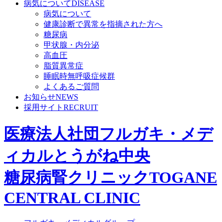
病気について
DISEASE
病気について
健康診断で異常を指摘された方へ
糖尿病
甲状腺・内分泌
高血圧
脂質異常症
睡眠時無呼吸症候群
よくあるご質問
お知らせ
NEWS
採用サイト
RECRUIT
医療法人社団フルガキ・メデ
ィカル
とうがね中央
糖尿病腎クリニック
TOGANE
CENTRAL CLINIC