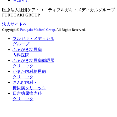
お知らせ
医療法人社団ケア・ユニティ
フルガキ・メディカルグループ
FURUGAKI GROUP
法人サイトへ
Copyright©
Furugaki Medical Group
. All Rights Reserved.
フルガキ・メディカル
グループ
ふるがき糖尿病
内科医院
ふるがき糖尿病循環器
クリニック
かまた内科糖尿病
クリニック
さんむ内科・
糖尿病クリニック
日吉糖尿病内科
クリニック