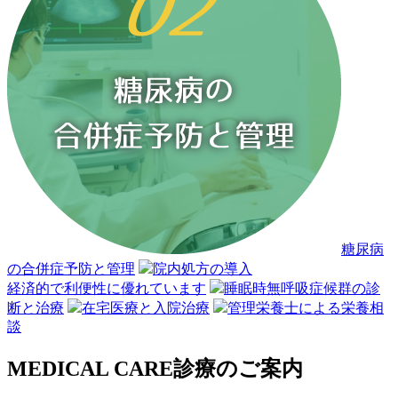
糖尿病
の合併症予防と管理
院内処方の導入
経済的で利便性に優れています
睡眠時無呼吸症候群の診
断と治療
在宅医療と入院治療
管理栄養士による栄養相
談
MEDICAL CARE
診療のご案内