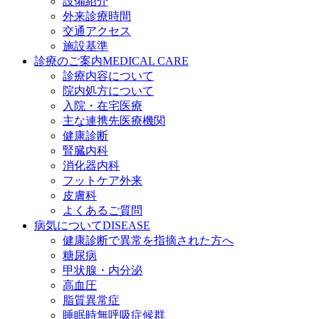
設備紹介
外来診療時間
交通アクセス
施設基準
診療のご案内
MEDICAL CARE
診療内容について
院内処方について
入院・在宅医療
主な連携先医療機関
健康診断
腎臓内科
消化器内科
フットケア外来
皮膚科
よくあるご質問
病気について
DISEASE
健康診断で異常を指摘された方へ
糖尿病
甲状腺・内分泌
高血圧
脂質異常症
睡眠時無呼吸症候群